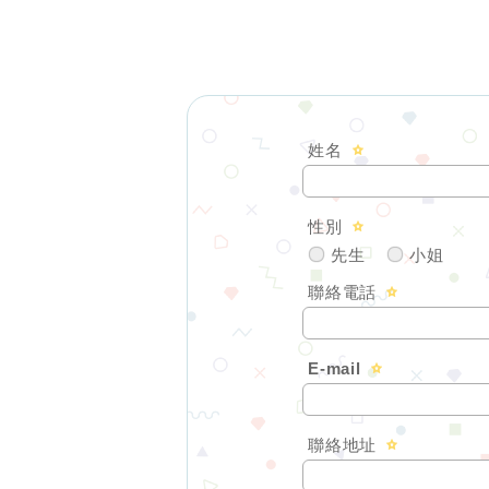
姓名
性別
先生
小姐
聯絡電話
E-mail
聯絡地址