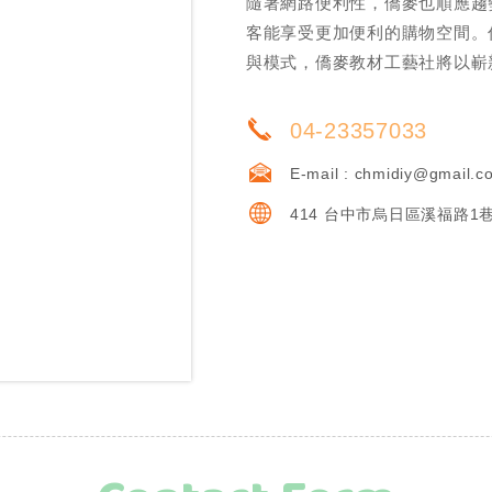
隨著網路便利性，僑麥也順應趨
客能享受更加便利的購物空間。
與模式，僑麥教材工藝社將以嶄
04-23357033
E-mail : chmidiy@gmail.c
414 台中市烏日區溪福路1巷