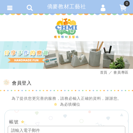
0
僑麥教材工藝社
會員登入
繁體中文
會員註冊
忘記密碼
訂單查詢
追蹤清單
首頁
會員專區
匯款通知
會員登入
為了提供您更完善的服務，請務必輸入正確的資料，謝謝您。
為必填欄位
帳號