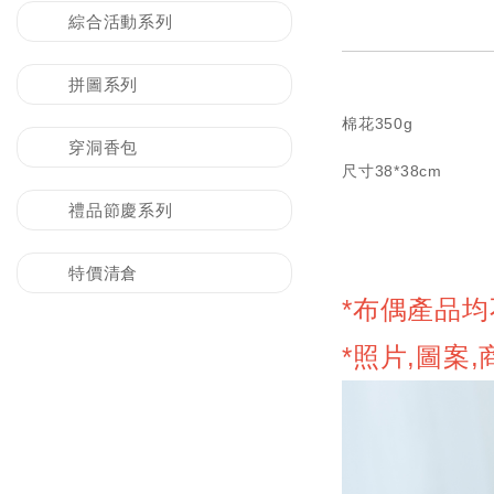
綜合活動系列
拼圖系列
棉花350g
穿洞香包
尺寸38*38cm
禮品節慶系列
特價清倉
*布偶產品均
*照片,圖案