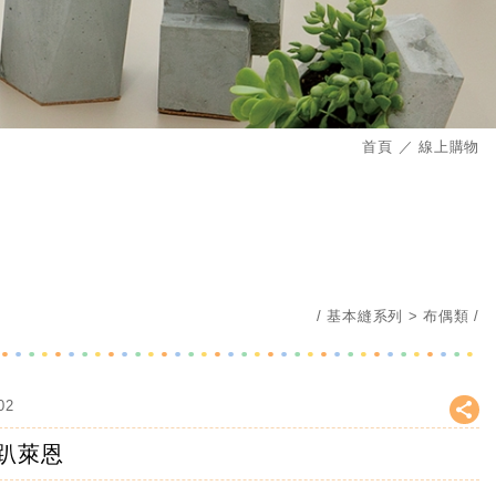
首頁
線上購物
基本縫系列
布偶類
02
趴萊恩