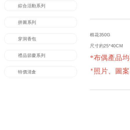
綜合活動系列
拼圖系列
棉花350G
穿洞香包
尺寸約25*40CM
禮品節慶系列
*
布偶產品均
*
照片、圖案
特價清倉