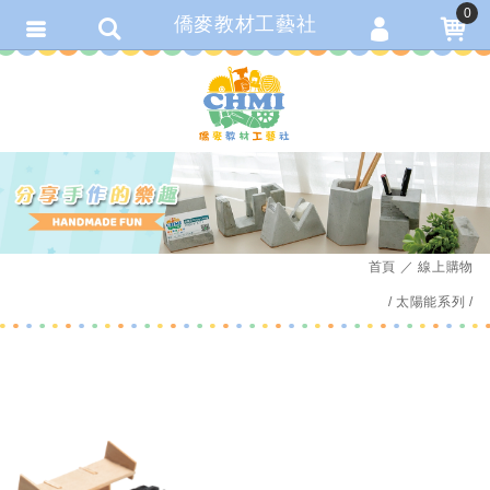
0
僑麥教材工藝社
會員登入
繁體中文
會員註冊
忘記密碼
訂單查詢
追蹤清單
首頁
線上購物
匯款通知
太陽能系列