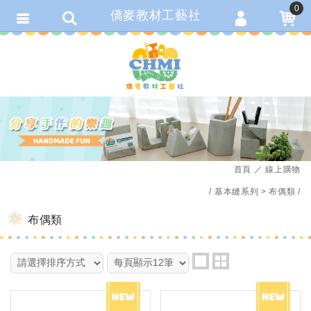
0
僑麥教材工藝社
會員登入
繁體中文
會員註冊
忘記密碼
訂單查詢
追蹤清單
首頁
線上購物
匯款通知
基本縫系列
布偶類
布偶類