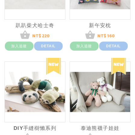
趴趴柴犬哈士奇
新午安枕
NT$ 220
NT$ 160
加入追蹤
DETAIL
加入追蹤
DETAIL
DIY手縫樹懶系列
泰迪熊襪子娃娃